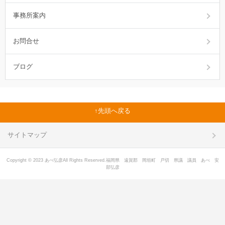
事務所案内
お問合せ
ブログ
先頭へ戻る
サイトマップ
Copyright © 2023 あべ弘彦All Rights Reserved.福岡県 遠賀郡 岡垣町 戸切 県議 議員 あべ 安
部弘彦