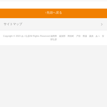
先頭へ戻る
サイトマップ
Copyright © 2023 あべ弘彦All Rights Reserved.福岡県 遠賀郡 岡垣町 戸切 県議 議員 あべ 安
部弘彦