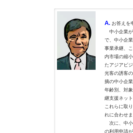
A.
お答えを
中小企業が
で、中小企業
事業承継、こ
内市場の縮小
たアジアビジ
光客の誘客の
摘の中小企業
年齢別、対象
継支援ネット
これらに取り
れに合わせま
次に、中小
の利用申請が