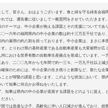
まして、皆さん、おはようございます。食と緑を守る緑友会福
それでは、通告書に従いまして一般質問をさせていただきます
のテーマは、中小企業が抱える課題とその支援についてであり
二〇一六年の福岡県内の中小企業の数は約十三万五千社であり
県内の雇用の約八割を担っております。中小企業は、まさに本
ます。とりわけ県の基幹産業である自動車産業も大変裾野が広
九州における世界有数の自動車生産拠点を形成しています。一
にあり、二〇〇九年から七年間で約一三％、一万九千社以上減
の確保のためには、中小企業の生き残りと創業など、新たな企
ることが喫緊の課題と思います。このような状況において、県
ついて知事に何点かお尋ねをいたします。
、知事は県内の中小企業が直面する課題をどのように捉え、ど
ください。
国では急速な少子、高齢化に伴い人口減少が進んでおり、総務