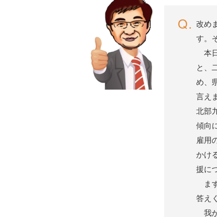
改め
す。
本日
と、
め、
言え
北部
傾向
雇用
かけ
援に
まず
答え
我が