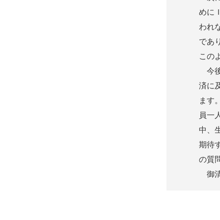
めに
われ
であ
この
今後
済に
ます
員一
中、
期待
の質
御清