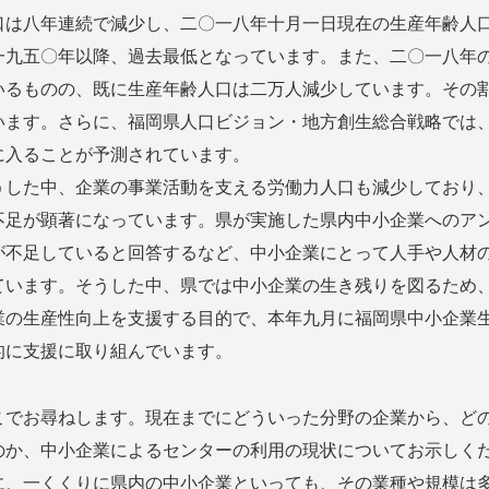
口は八年連続で減少し、二〇一八年十月一日現在の生産年齢人
一九五〇年以降、過去最低となっています。また、二〇一八年
いるものの、既に生産年齢人口は二万人減少しています。その
います。さらに、福岡県人口ビジョン・地方創生総合戦略では
に入ることが予測されています。
した中、企業の事業活動を支える労働力人口も減少しており、
不足が顕著になっています。県が実施した県内中小企業へのア
が不足していると回答するなど、中小企業にとって人手や人材
ています。そうした中、県では中小企業の生き残りを図るため
業の生産性向上を支援する目的で、本年九月に福岡県中小企業
的に支援に取り組んでいます。
でお尋ねします。現在までにどういった分野の企業から、どの
のか、中小企業によるセンターの利用の現状についてお示しく
、一くくりに県内の中小企業といっても、その業種や規模は多