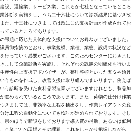
建設、運輸業、サービス業、これらが七社となっているところ
業診断を実施をし、うち二十六社について診断結果に基づき改
また、十三社につきましては既にこの支援計画が作成されてお
っているところであります。
の課題に応じた具体的な支援についてお尋ねがございました。
議員御指摘のとおり、事業規模、業種、業態、設備の状況など
を行っていく必要がございます。このためセンターにおきまし
きまして企業診断を実施し、それぞれの課題の明確化を行いま
生産性向上支援アドバイザーが、整理整頓といった五Ｓや治具
いうものを作成し、改善支援に取り組んでまいります。例えば
いう診断を受けた食料品製造業がございますけれども、製品加
が進められているところであります。また、荷物の仕分け作業
つきましては、非効率な工程を抽出をし、作業レイアウトの変
分け工程の自動化についても検討が進められております。そし
、県のほうで新設をしております導入費の補助、あるいは低利
、企業ごとの現場とその課題、これをしっかり把握しながら、