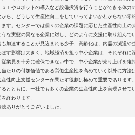
ＩｏＴやロボットの導入など設備投資を行うことができる体力
ながら、どうして生産性向上をしていってよいかわからない零
ります。センターでは個々の企業の課題に応じた生産性向上の
ような実態の異なる企業に対し、どのように支援に取り組んで
も加速することが見込まれる少子、高齢化は、内需の減退や生
及ぼす影響は大きく、地域経済を担う中小企業は、それぞれに
。従業員を十分に確保できない中で、中小企業が売り上げを維
人当たりの付加価値である労働生産性を高めていく以外に方法
生産性向上支援センターが果たす役割は極めて重要であります
するとともに、一社でも多くの企業の生産性向上を実現させて
問を終わります。
聴ありがとうございました。