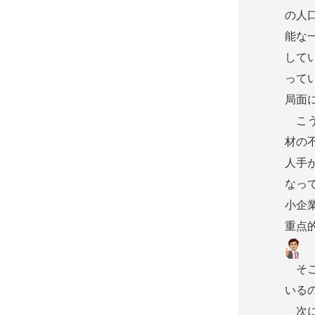
の人
能な
して
って
局面
こう
材の
人手
なっ
小企
重点
そこ
いる
次に